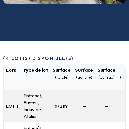
LOT(S) DISPONIBLE(S)
Lots
type de lot
Surface
Surface
Surface
(totale)
(activité)
(bureau)
(HT 
Entrepôt,
Bureau,
LOT 1
672 m²
—
—
Industrie,
Atelier
Entrepôt,