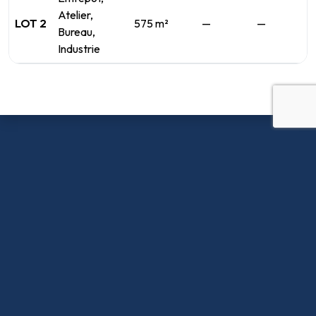
Atelier,
LOT 2
575 m²
—
—
Bureau,
Industrie
ASSET MANAGER
Cindy Despret - Asset Manager – Rhône-
Alpes
cindy.despret@sagaxfrance.fr
+33 (0)7 78 10 13 02