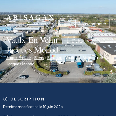
Nous contacter
Vaulx-En-Velin – 1 rue
Jacques Monod
Sagax France
»
Biens
»
Bureaux
»
Vaulx-En-Velin – 1 rue
Jacques Monod
DESCRIPTION
Dernière modification le 10 juin 2026