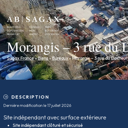
Morangis – 3 rue du 
Sagax France
»
Biens
»
Bureaux
»
Morangis – 3 rue du Docteu
DESCRIPTION
Dernière modification le 17 juillet 2026
Site indépendant avec surface extérieure
Site indépendant clôturé et sécurisé