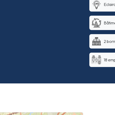
Eclai
Bâtime
2 bor
18 em