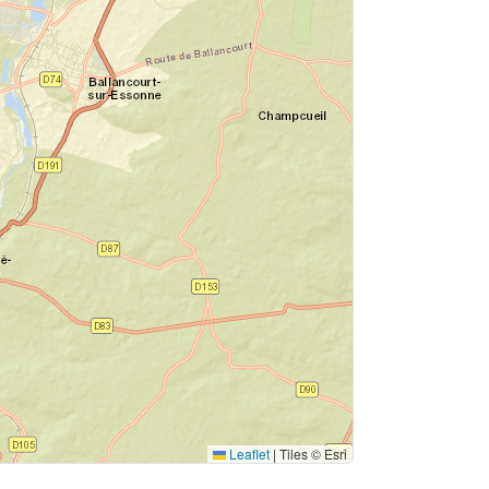
Leaflet
|
Tiles © Esri