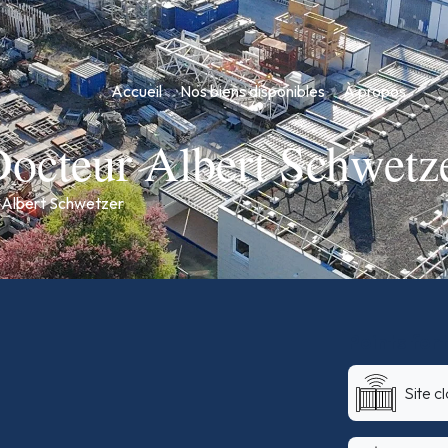
Accueil
Nos biens disponibles
À propos
Docteur Albert Schwetz
r Albert Schwetzer
Points for
Site c