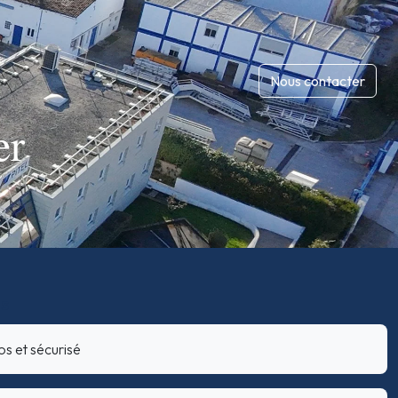
Nous contacter
er
ts
los et sécurisé