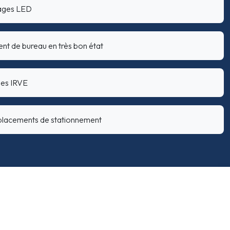
rages LED
nt de bureau en très bon état
nes IRVE
placements de stationnement